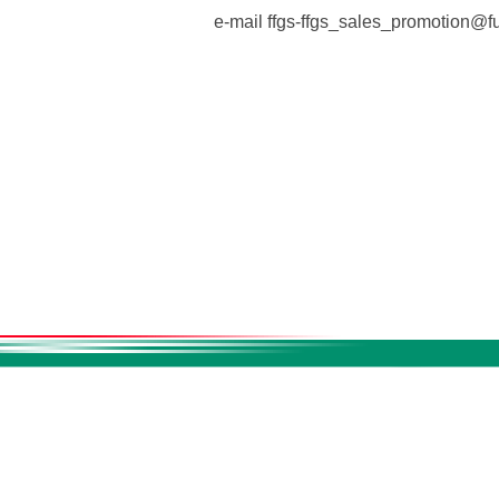
e-mail
ffgs-ffgs_sales_promotion@fu